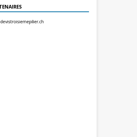
TENAIRES
evistroisiemepilier.ch