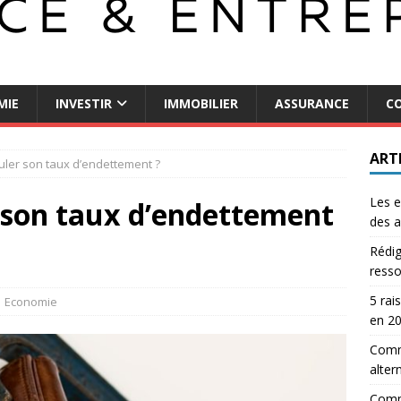
MIE
INVESTIR
IMMOBILIER
ASSURANCE
CO
ART
ler son taux d’endettement ?
Les e
son taux d’endettement
des a
Rédig
resso
5 rai
Economie
en 2
Comme
alter
Comm