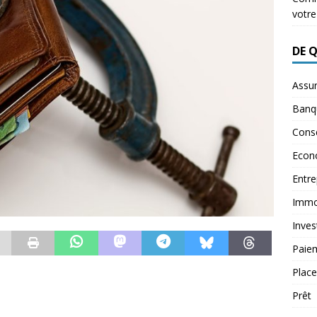
votre
DE 
Assu
Banq
Conse
Econ
Entre
Immob
Inves
Paie
Plac
Prêt