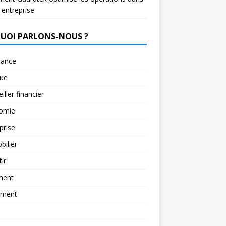
 entreprise
QUOI PARLONS-NOUS ?
rance
ue
iller financier
omie
prise
ilier
tir
ment
ement