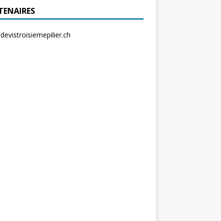
TENAIRES
evistroisiemepilier.ch