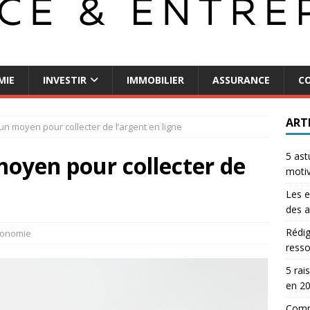
MIE
INVESTIR
IMMOBILIER
ASSURANCE
CO
ART
n moyen pour collecter de l’argent en ligne
5 ast
oyen pour collecter de
motiv
Les e
des a
Rédig
conomie
resso
5 rai
en 2
Comme