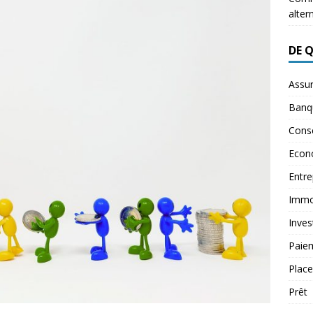
alter
DE 
Assu
Banq
Conse
Econ
Entre
Immob
Inves
Paie
Plac
Prêt