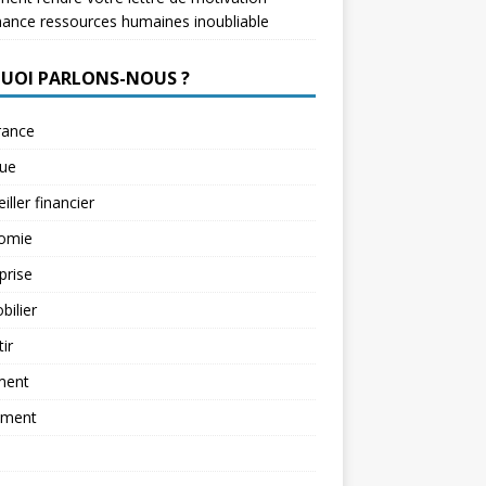
nance ressources humaines inoubliable
QUOI PARLONS-NOUS ?
rance
ue
iller financier
omie
prise
ilier
tir
ment
ement