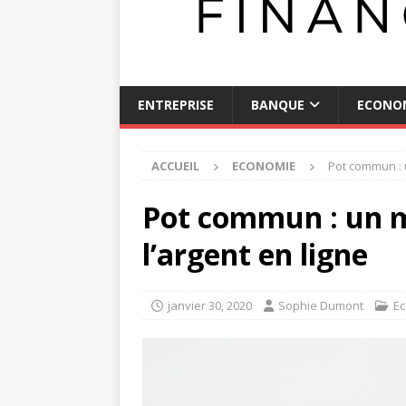
ENTREPRISE
BANQUE
ECONO
ACCUEIL
ECONOMIE
Pot commun : u
Pot commun : un m
l’argent en ligne
janvier 30, 2020
Sophie Dumont
E