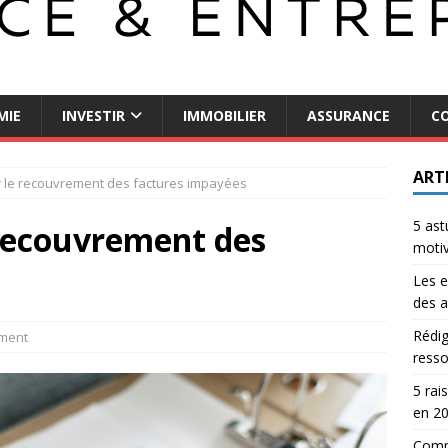
MIE
INVESTIR
IMMOBILIER
ASSURANCE
CO
ART
r le recouvrement des factures impayées
5 ast
 recouvrement des
motiv
Les e
des a
Rédig
ment
resso
5 rai
en 2
Comme