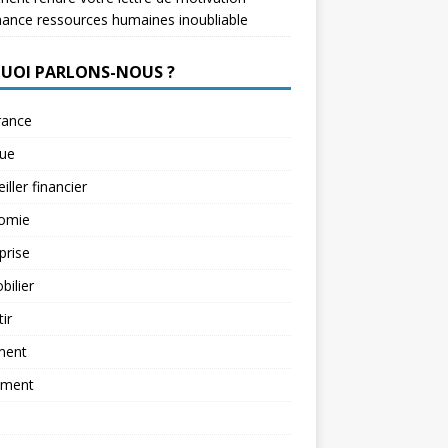
nance ressources humaines inoubliable
QUOI PARLONS-NOUS ?
rance
ue
iller financier
omie
prise
ilier
tir
ment
ement