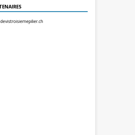
TENAIRES
evistroisiemepilier.ch