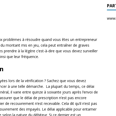
PAR
www.d
aux problèmes à résoudre quand vous êtes un entrepreneur
n du montant mis en jeu, cela peut entraîner de graves
 les prendre à la légère c’est-à-dire que vous devez surveiller
insi que leur fréquence.
on
yées lors de la vérification ? Sachez que vous devez
ancer à une telle démarche. La plupart du temps, ce délai
éral, il varie entre quinze à soixante jours après l’envoi de
assurer que le délai de prescription n’est pas encore
er de recouvrement n’est recevable. Cela dit qu’il n’est pas
couvrement des impayés. Le délai applicable pour entamer
selon la nature du débiteur. Si ce dernier est un