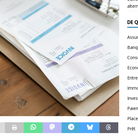
alter
DE 
Assu
Banq
Conse
Econ
Entre
Immob
Inves
Paie
Plac
Prêt