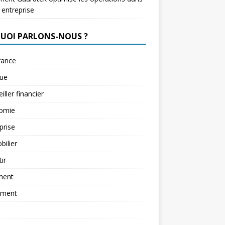
 entreprise
QUOI PARLONS-NOUS ?
rance
ue
iller financier
omie
prise
ilier
tir
ment
ement