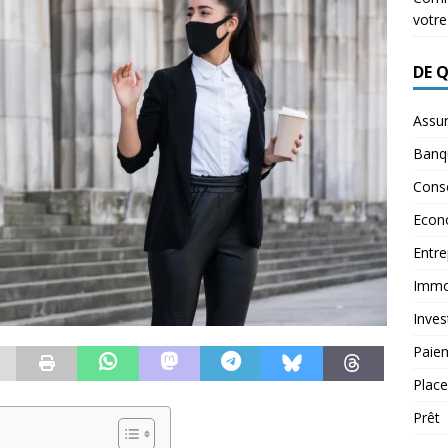
votre
DE 
Assu
Banq
Conse
Econ
Entre
Immob
Inves
Paie
Plac
Prêt