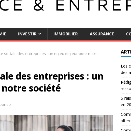
MIE
INVESTIR
IMMOBILIER
ASSURANCE
CO
ART
té sociale des entreprises : un enjeu majeur pour notre
Les e
ale des entreprises : un
des a
Rédig
notre société
resso
5 rai
eprise
en 2
Comme
alter
Comm