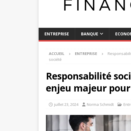
ENTREPRISE
BANQUE
ECONO
ACCUEIL
ENTREPRISE
Responsabili
société
Responsabilité soci
enjeu majeur pour 
juillet 23, 2024
Norma Schmidt
Entr