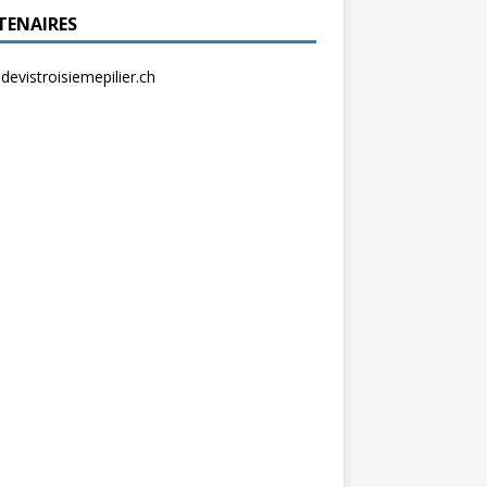
TENAIRES
evistroisiemepilier.ch