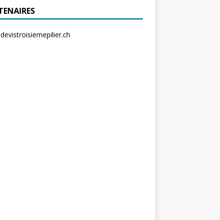
TENAIRES
evistroisiemepilier.ch