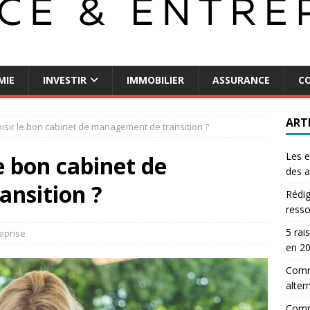
MIE
INVESTIR
IMMOBILIER
ASSURANCE
CO
ART
sir le bon cabinet de management de transition ?
Les e
 bon cabinet de
des a
nsition ?
Rédig
resso
5 rai
eprise
en 2
Comme
alter
Comm