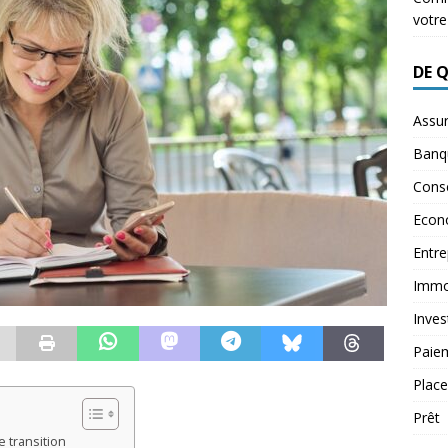
votre
DE 
Assu
Banq
Conse
Econ
Entre
Immob
Inves
Paie
Plac
Prêt
 transition