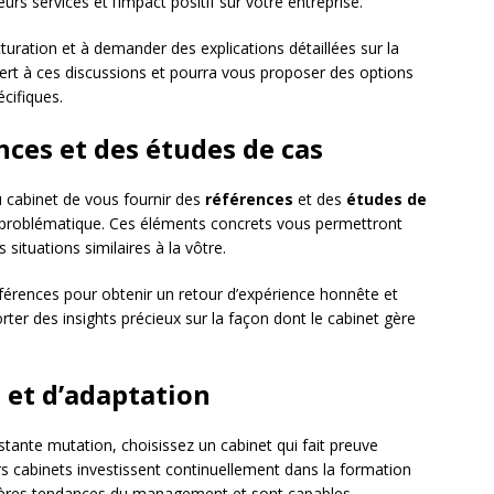
leurs services et l’impact positif sur votre entreprise.
turation et à demander des explications détaillées sur la
ert à ces discussions et pourra vous proposer des options
cifiques.
nces et des études de cas
u cabinet de vous fournir des
références
et des
études de
 problématique. Ces éléments concrets vous permettront
s situations similaires à la vôtre.
férences pour obtenir un retour d’expérience honnête et
ter des insights précieux sur la façon dont le cabinet gère
 et d’adaptation
nte mutation, choisissez un cabinet qui fait preuve
rs cabinets investissent continuellement dans la formation
rnières tendances du management et sont capables