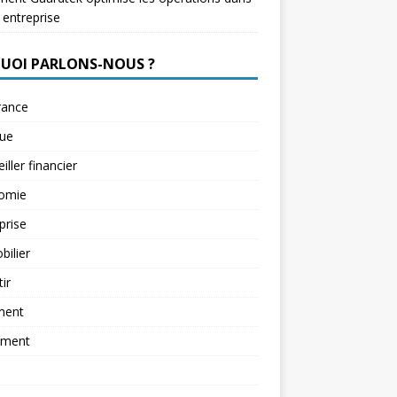
 entreprise
QUOI PARLONS-NOUS ?
rance
ue
iller financier
omie
prise
ilier
tir
ment
ement