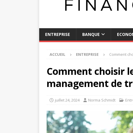
ENTREPRISE
BANQUE
ECONO
ACCUEIL
ENTREPRISE
Comment choi
Comment choisir le
management de tra
juillet 24, 2024
Norma Schmidt
Entr