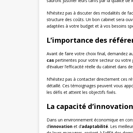
sauront justifier leurs tarifs par la qualité de 
N’hésitez pas à discuter des modalités de fac
structure des coûts. Un bon cabinet sera ouv
adaptées à votre budget et à vos besoins spé
L’importance des référe
Avant de faire votre choix final, demandez a
cas
pertinentes pour votre secteur ou votre
d’évaluer l’efficacité réelle du cabinet dans de
N’hésitez pas à contacter directement ces ré
détaillé. Ces témoignages peuvent vous appor
les défis et atteint les objectifs fixés.
La capacité d’innovation
Dans un environnement économique en consta
d’
innovation
et d’
adaptabilité
. Les meilleu
de leurs managers, restent à l’affût des de