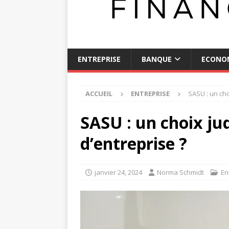
ENTREPRISE
BANQUE
ECONO
ACCUEIL
ENTREPRISE
SASU : un cho
SASU : un choix ju
d’entreprise ?
janvier 24, 2024
Norma Schmidt
En