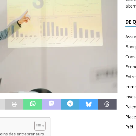
alter
DE 
Assu
Banq
Conse
Econ
Entre
Immob
Inves
Paie
Plac
Prêt
soins des entrepreneurs