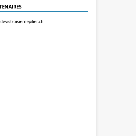
TENAIRES
evistroisiemepilier.ch