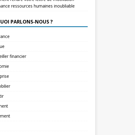
nance ressources humaines inoubliable
QUOI PARLONS-NOUS ?
rance
ue
iller financier
omie
prise
ilier
tir
ment
ement