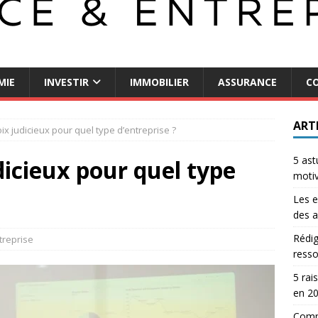
MIE
INVESTIR
IMMOBILIER
ASSURANCE
CO
ART
ix judicieux pour quel type d’entreprise ?
5 ast
dicieux pour quel type
motiv
Les e
des a
Rédig
treprise
resso
5 rai
en 2
Comme