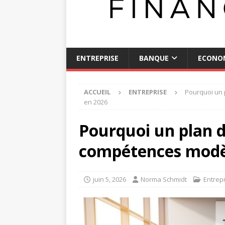
ENTREPRISE
BANQUE
ECONO
ACCUEIL
ENTREPRISE
Pourquoi un 
en 2026
Pourquoi un plan 
compétences modèl
juin 5, 2026
Norma Schmidt
Entrep