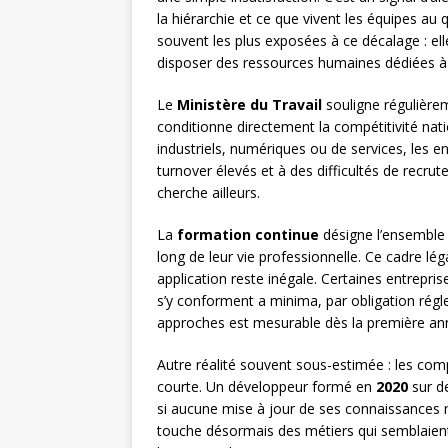
la hiérarchie et ce que vivent les équipes au 
souvent les plus exposées à ce décalage : el
disposer des ressources humaines dédiées à 
Le
Ministère du Travail
souligne régulière
conditionne directement la compétitivité nati
industriels, numériques ou de services, les e
turnover élevés et à des difficultés de recr
cherche ailleurs.
La
formation continue
désigne l’ensemble 
long de leur vie professionnelle. Ce cadre l
application reste inégale. Certaines entrepris
s’y conforment a minima, par obligation régl
approches est mesurable dès la première an
Autre réalité souvent sous-estimée : les com
courte. Un développeur formé en
2020
sur de
si aucune mise à jour de ses connaissances
touche désormais des métiers qui semblaient