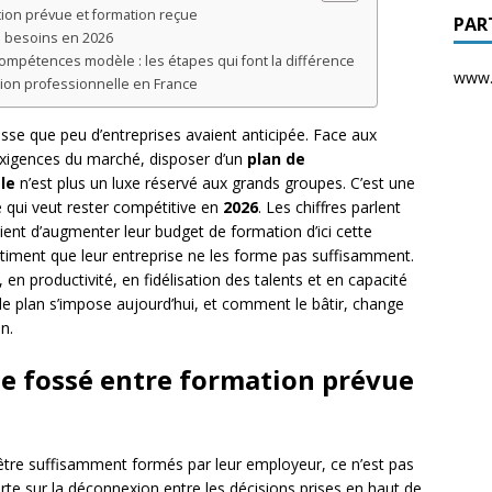
tion prévue et formation reçue
PAR
es besoins en 2026
mpétences modèle : les étapes qui font la différence
www.d
ation professionnelle en France
sse que peu d’entreprises avaient anticipée. Face aux
exigences du marché, disposer d’un
plan de
le
n’est plus un luxe réservé aux grands groupes. C’est une
e qui veut rester compétitive en
2026
. Les chiffres parlent
ent d’augmenter leur budget de formation d’ici cette
timent que leur entreprise ne les forme pas suffisamment.
 en productivité, en fidélisation des talents et en capacité
e plan s’impose aujourd’hui, et comment le bâtir, change
n.
le fossé entre formation prévue
être suffisamment formés par leur employeur, ce n’est pas
lerte sur la déconnexion entre les décisions prises en haut de