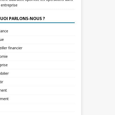
 entreprise
QUOI PARLONS-NOUS ?
rance
ue
iller financier
omie
prise
ilier
tir
ment
ement