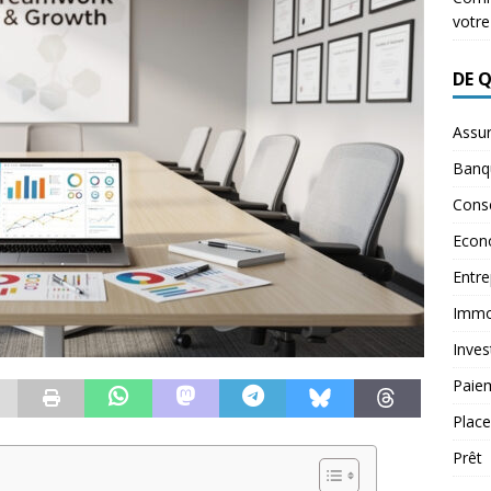
votre
DE 
Assu
Banq
Conse
Econ
Entre
Immob
Inves
Paie
Plac
Prêt