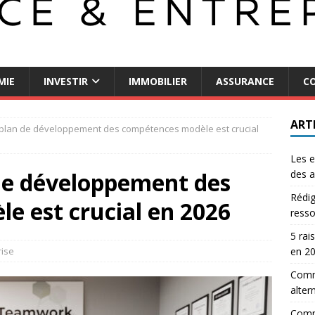
MIE
INVESTIR
IMMOBILIER
ASSURANCE
CO
ART
plan de développement des compétences modèle est crucial
Les e
de développement des
des a
Rédig
e est crucial en 2026
resso
5 rai
rise
en 2
Comme
alter
Comm