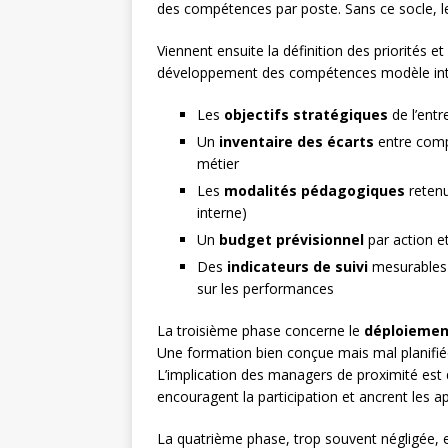
des compétences par poste. Sans ce socle, l
Viennent ensuite la définition des priorités e
développement des compétences modèle intè
Les
objectifs stratégiques
de l’entr
Un
inventaire des écarts
entre comp
métier
Les
modalités pédagogiques
retenu
interne)
Un
budget prévisionnel
par action e
Des
indicateurs de suivi
mesurables 
sur les performances
La troisième phase concerne le
déploiemen
Une formation bien conçue mais mal planifiée
L’implication des managers de proximité est 
encouragent la participation et ancrent les a
La quatrième phase, trop souvent négligée, es