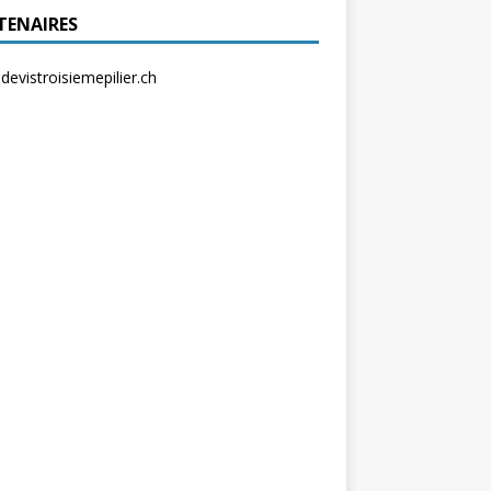
TENAIRES
evistroisiemepilier.ch