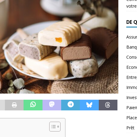
votre
DE 
Assu
Banq
Conse
Econ
Entre
Immob
Inves
Paie
Plac
Prêt