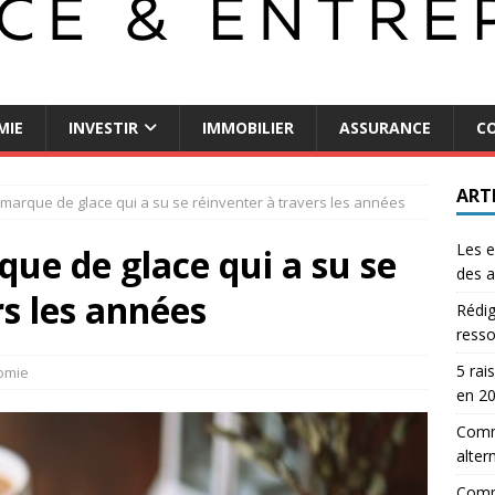
MIE
INVESTIR
IMMOBILIER
ASSURANCE
CO
ART
arque de glace qui a su se réinventer à travers les années
Les e
e de glace qui a su se
des a
rs les années
Rédig
resso
5 rai
omie
en 2
Comme
alter
Comm