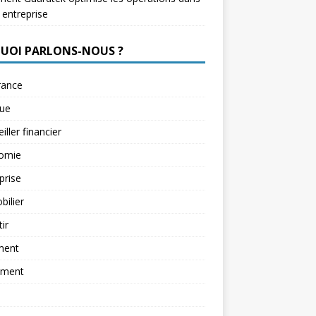
 entreprise
QUOI PARLONS-NOUS ?
rance
ue
iller financier
omie
prise
ilier
tir
ment
ement