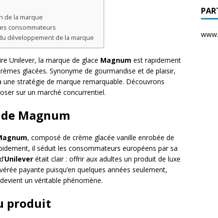
PAR
on de la marque
 des consommateurs
www.d
t du développement de la marque
ire Unilever, la marque de glace
Magnum
est rapidement
rèmes glacées. Synonyme de gourmandise et de plaisir,
à une stratégie de marque remarquable. Découvrons
ser sur un marché concurrentiel.
s de Magnum
Magnum
, composé de crème glacée vanille enrobée de
Rapidement, il séduit les consommateurs européens par sa
d’
Unilever
était clair : offrir aux adultes un produit de luxe
t avérée payante puisqu’en quelques années seulement,
 devient un véritable phénomène.
u produit