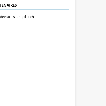
TENAIRES
evistroisiemepilier.ch