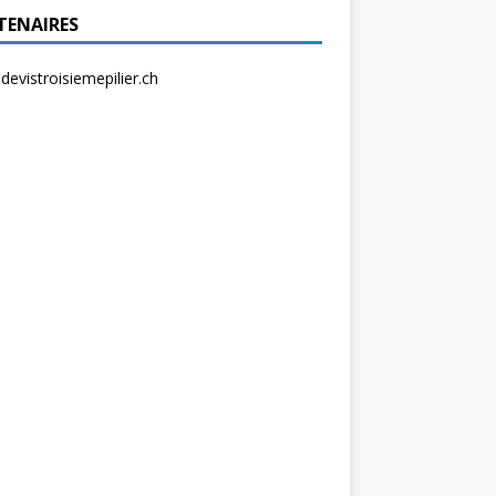
TENAIRES
evistroisiemepilier.ch