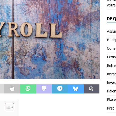
votre
DE 
Assu
Banq
Conse
Econ
Entre
Immob
Inves
Paie
Plac
Prêt