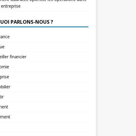
 entreprise
QUOI PARLONS-NOUS ?
rance
ue
iller financier
omie
prise
ilier
tir
ment
ement