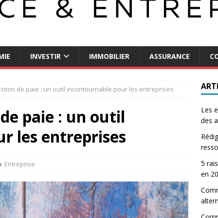
MIE
INVESTIR
IMMOBILIER
ASSURANCE
CO
ART
estion de paie : un outil incontournable pour les entreprises
Les e
de paie : un outil
des a
r les entreprises
Rédig
resso
5 rai
Entreprise
en 2
Comme
alter
Comm