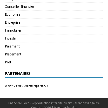
Conseiller financier
Economie
Entreprise
Immobilier
Investir
Paiement
Placement
Prêt
PARTENAIRES
www.devistroisiemepilier.ch
Financière Foch - Reproduction interdite du site - Mentions Légales -
Contact - 2026
|
Mentions légales