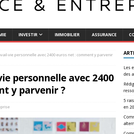
MIE
INVESTIR
IMMOBILIER
ASSURANCE
CO
ART
ravail-vie personnelle avec 2400 euros net : comment y parvenir
Les e
-vie personnelle avec 2400
des a
Rédig
t y parvenir ?
resso
5 rai
eprise
en 2
Comme
alter
Comm