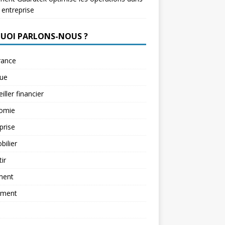
 entreprise
QUOI PARLONS-NOUS ?
rance
ue
iller financier
omie
prise
ilier
tir
ment
ement