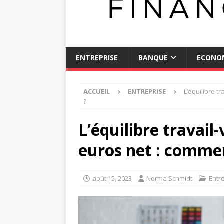
ENTREPRISE
BANQUE
ECONO
ACCUEIL
ENTREPRISE
L’équilibre t
?
L’équilibre travail
euros net : commen
août 15, 2023
Norma Schmidt
Entr