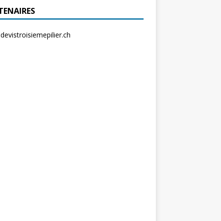
TENAIRES
evistroisiemepilier.ch