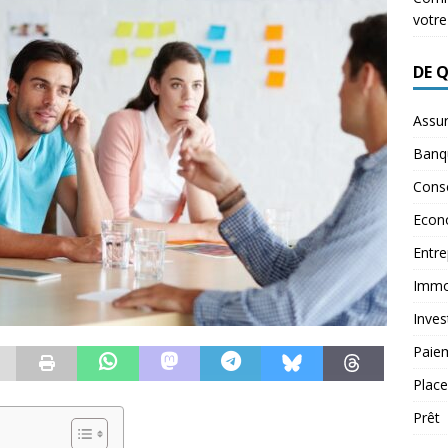
votre
DE 
Assu
Banq
Conse
Econ
Entre
Immob
Inves
Paie
Plac
Prêt