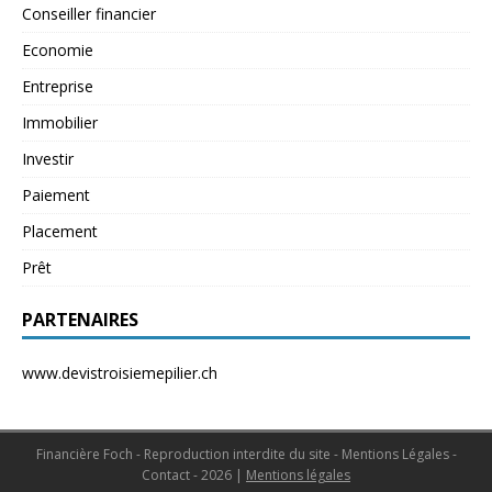
Conseiller financier
Economie
Entreprise
Immobilier
Investir
Paiement
Placement
Prêt
PARTENAIRES
www.devistroisiemepilier.ch
Financière Foch - Reproduction interdite du site - Mentions Légales -
Contact - 2026
|
Mentions légales