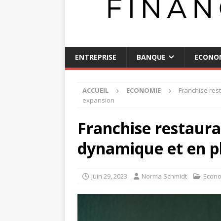
ENTREPRISE
BANQUE
ECONO
ACCUEIL
ECONOMIE
Franchise res
expansion
Franchise restaura
dynamique et en p
juin 29, 2023
Norma Schmidt
Econ