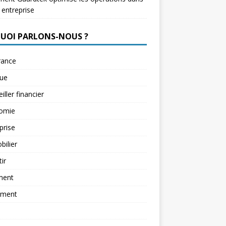
 entreprise
QUOI PARLONS-NOUS ?
rance
ue
iller financier
omie
prise
ilier
tir
ment
ement