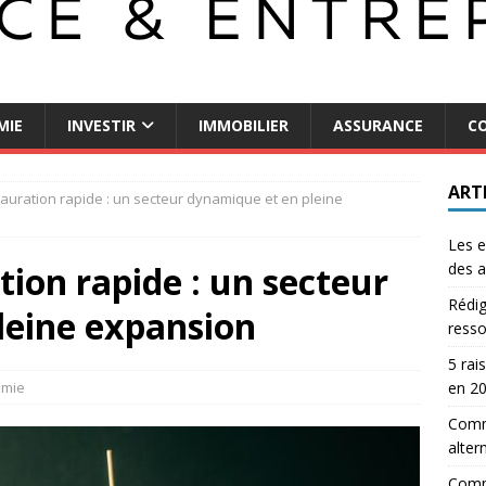
MIE
INVESTIR
IMMOBILIER
ASSURANCE
CO
ART
tauration rapide : un secteur dynamique et en pleine
Les e
tion rapide : un secteur
des a
Rédig
leine expansion
resso
5 rai
omie
en 2
Comme
alter
Comm