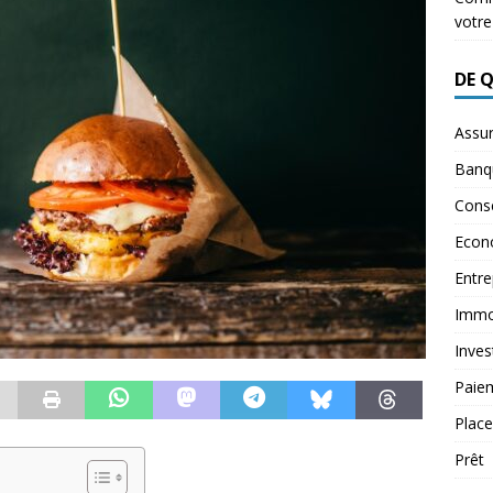
votre
DE 
Assu
Banq
Conse
Econ
Entre
Immob
Inves
Paie
Plac
Prêt