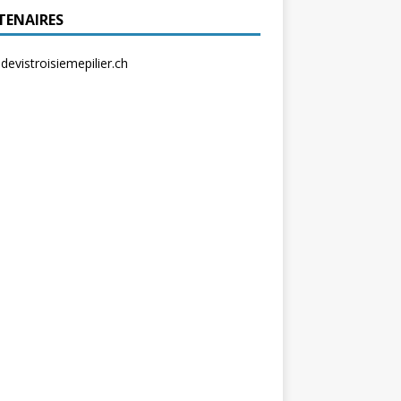
TENAIRES
evistroisiemepilier.ch