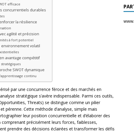
WOT efficace
PAR
s concurrentiels durables
tes
www.d
nforcer la résilience
nsation
ec agilité et précision
ités à fort potentiel
 environnement volatil
istentielles
 en avantage compétitif
 stratégiques
’approche SWOT dynamique
’apprentissage continu
térisé par une concurrence féroce et des marchés en
d’analyse stratégique s’avère indispensable. Parmi ces outils,
pportunities, Threats) se distingue comme un pilier
e et pérenne. Cette méthode d’analyse, simple mais
rtographier leur position concurrentielle et d’élaborer des
n comprenant précisément leurs forces, faiblesses,
ent prendre des décisions éclairées et transformer les défis