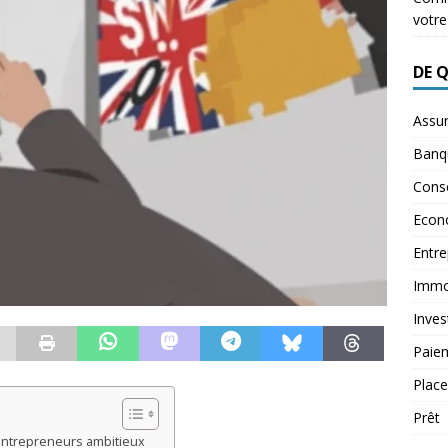
votre
DE 
Assu
Banq
Conse
Econ
Entre
Immob
Inves
Paie
Plac
Prêt
entrepreneurs ambitieux