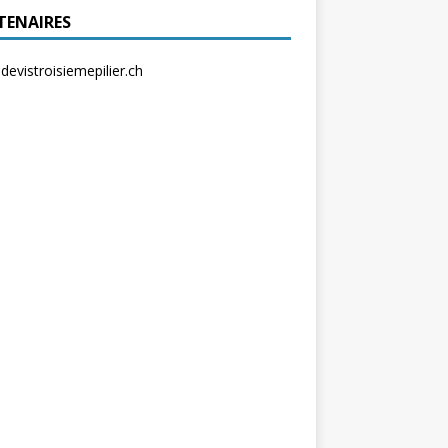
TENAIRES
evistroisiemepilier.ch