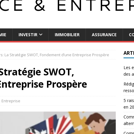
MIE
INVESTIR
IMMOBILIER
ASSURANCE
CO
ART
s: La Stratégie SWOT, Fondement d’une Entreprise Prospère
Les e
 Stratégie SWOT,
des a
ntreprise Prospère
Rédig
resso
5 rai
Entreprise
en 2
Comme
alter
Comm