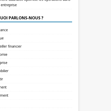
 entreprise
QUOI PARLONS-NOUS ?
rance
ue
iller financier
omie
prise
ilier
tir
ment
ement