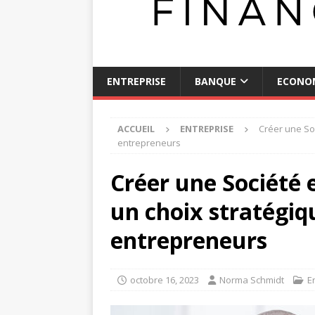
ENTREPRISE
BANQUE
ECONO
ACCUEIL
ENTREPRISE
Créer une So
entrepreneurs
Créer une Société
un choix stratégiq
entrepreneurs
octobre 16, 2023
Norma Schmidt
E