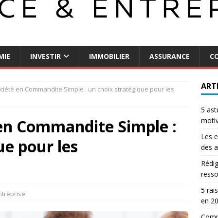
MIE
INVESTIR
IMMOBILIER
ASSURANCE
CO
ART
ciété en Commandite Simple : un choix stratégique pour les
5 ast
 en Commandite Simple :
motiv
Les e
ue pour les
des a
Rédig
resso
5 rai
ntreprise
en 2
Comme