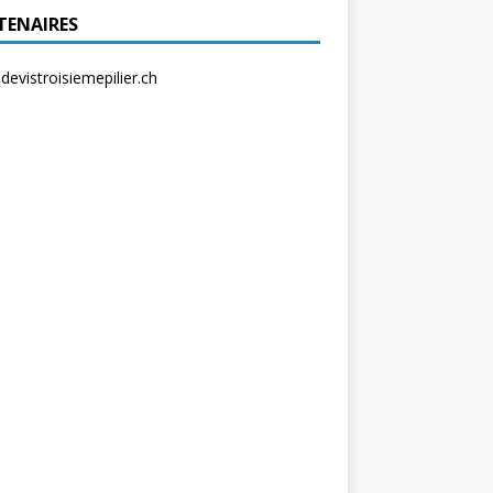
TENAIRES
evistroisiemepilier.ch