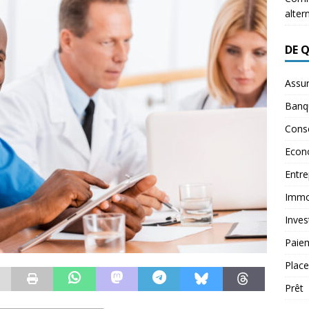
alter
DE 
Assu
Banq
Conse
Econ
Entre
Immob
Inves
Paie
Plac
Prêt