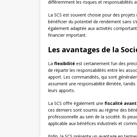
différemment les risques et responsabilités au
La SCS est souvent choisie pour des projets n
bénéficier du potentiel de rendement sans s’ex
également adaptée aux activités comportant
financier important.
Les avantages de la So
La
flexibilité
est certainement l’un des princ
de répartir les responsabilités entre les assoc
apport. Les commandités, qui sont généraleme
assument une responsabilité illimitée, tandis
leurs apports.
La SCS offre également une
fiscalité avan
ces derniers sont soumis au régime des bénéf
professionnelle au sein de la société. Ils peuv
applicable aux bénéfices industriels et comme
Enfin, la SCS présente un avantage en termes