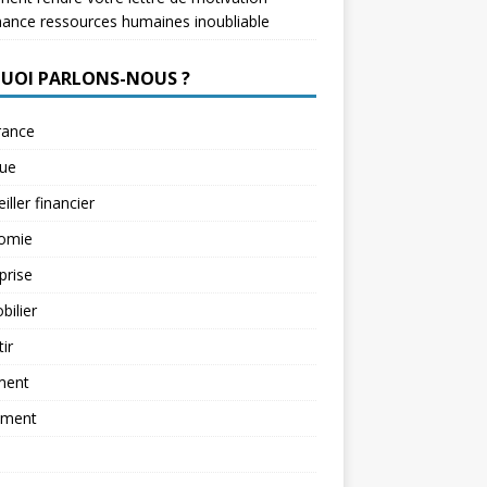
nance ressources humaines inoubliable
QUOI PARLONS-NOUS ?
rance
ue
iller financier
omie
prise
ilier
tir
ment
ement