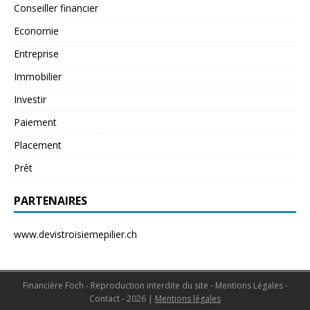
Conseiller financier
Economie
Entreprise
Immobilier
Investir
Paiement
Placement
Prêt
PARTENAIRES
www.devistroisiemepilier.ch
Financière Foch - Reproduction interdite du site - Mentions Légales -
Contact - 2026
|
Mentions légales